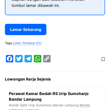
tombol lamar dibawah ini.
Lamar Sekarang
Tags:
Loker Perawat ICU
F
T
T
W
C
a
w
e
h
o
c
i
l
a
p
Lowongan Kerja Sejenis
e
t
e
t
y
b
t
g
s
L
Perawat Kamar Bedah RS Urip Sumoharjo
o
e
r
A
i
Bandar Lampung
o
r
a
p
n
Rumah Sakit Urip Sumoharjo Bandar Lampung
Bandar
Lampung
,
Lampung