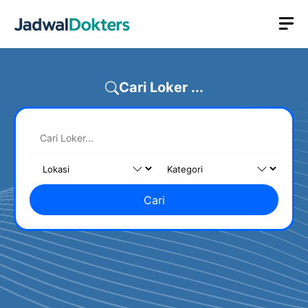
Skip
M
to
content
Cari Loker ...
Cari