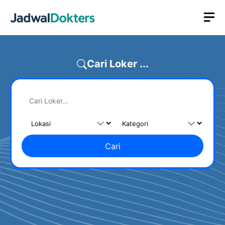
Skip
M
to
content
Cari Loker ...
Cari