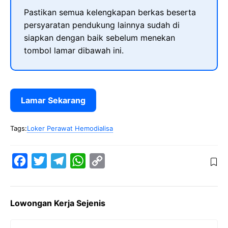
Pastikan semua kelengkapan berkas beserta
persyaratan pendukung lainnya sudah di
siapkan dengan baik sebelum menekan
tombol lamar dibawah ini.
Lamar Sekarang
Tags:
Loker Perawat Hemodialisa
F
T
T
W
C
a
w
e
h
o
c
i
l
a
p
Lowongan Kerja Sejenis
e
t
e
t
y
b
t
g
s
L