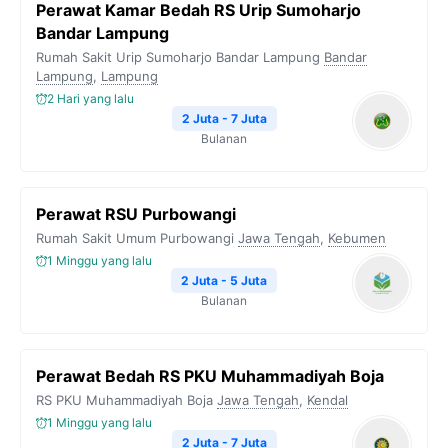
Perawat Kamar Bedah RS Urip Sumoharjo
o
e
r
A
i
Bandar Lampung
o
r
a
p
n
Rumah Sakit Urip Sumoharjo Bandar Lampung
Bandar
Lampung
k
,
Lampung
m
p
k
2 Hari yang lalu
2 Juta - 7 Juta
Bulanan
Perawat RSU Purbowangi
Rumah Sakit Umum Purbowangi
Jawa Tengah
,
Kebumen
1 Minggu yang lalu
2 Juta - 5 Juta
Bulanan
Perawat Bedah RS PKU Muhammadiyah Boja
RS PKU Muhammadiyah Boja
Jawa Tengah
,
Kendal
1 Minggu yang lalu
2 Juta - 7 Juta