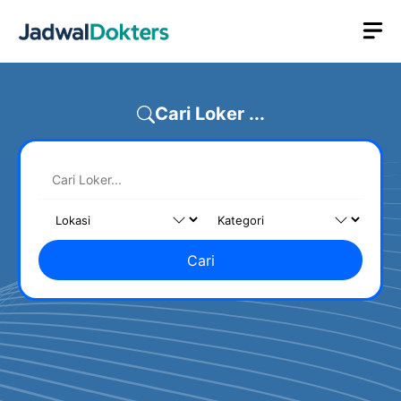
Skip
M
to
content
Cari Loker ...
Cari