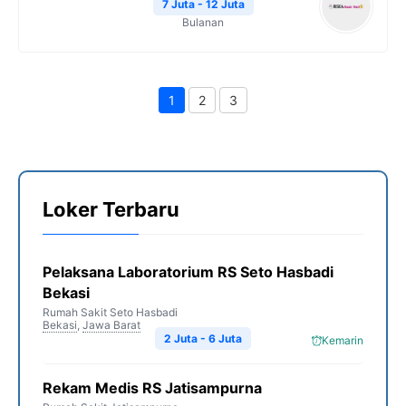
7 Juta - 12 Juta
Bulanan
1
2
3
Page
Page
Page
Loker Terbaru
Pelaksana Laboratorium RS Seto Hasbadi
Bekasi
Rumah Sakit Seto Hasbadi
Bekasi
,
Jawa Barat
2 Juta - 6 Juta
Kemarin
Rekam Medis RS Jatisampurna