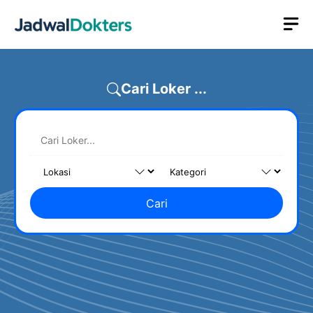
Skip
M
to
content
Cari Loker ...
Cari