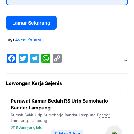
Lamar Sekarang
Tags:
Loker Perawat
F
T
T
W
C
a
w
e
h
o
c
i
l
a
p
Lowongan Kerja Sejenis
e
t
e
t
y
b
t
g
s
L
Perawat Kamar Bedah RS Urip Sumoharjo
o
e
r
A
i
Bandar Lampung
o
r
a
p
n
Rumah Sakit Urip Sumoharjo Bandar Lampung
Bandar
Lampung
k
,
Lampung
m
p
k
19 Jam yang lalu
2 Juta - 7 Juta