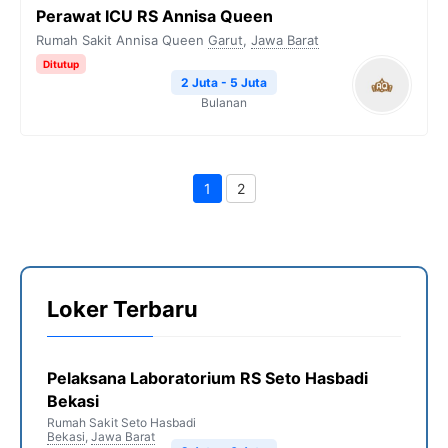
Perawat ICU RS Annisa Queen
Rumah Sakit Annisa Queen
Garut
,
Jawa Barat
Ditutup
2 Juta - 5 Juta
Bulanan
1
2
Page
Page
Loker Terbaru
Pelaksana Laboratorium RS Seto Hasbadi
Bekasi
Rumah Sakit Seto Hasbadi
Bekasi
,
Jawa Barat