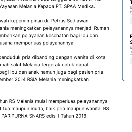
 Yayasan Melania Kepada PT. SPAA Medika.
R
B
awah kepemimpinan dr. Petrus Sediawan
lania meningkatkan pelayanannya menjadi Rumah
mberikan pelayanan kesehatan bagi ibu dan
erusaha memperluas pelayanannya.
R
J
 penduduk pria dibanding dengan wanita di kota
mah sakit Melania tergerak untuk dapat
agi ibu dan anak namun juga bagi pasien pria
tember 2014 RSIA Melania meningkatkan
ahun RS Melania mulai memperluas pelayanannya
t tua maupun muda, baik pria maupun wanita. RS
kat PARIPURNA SNARS edisi I Tahun 2018.