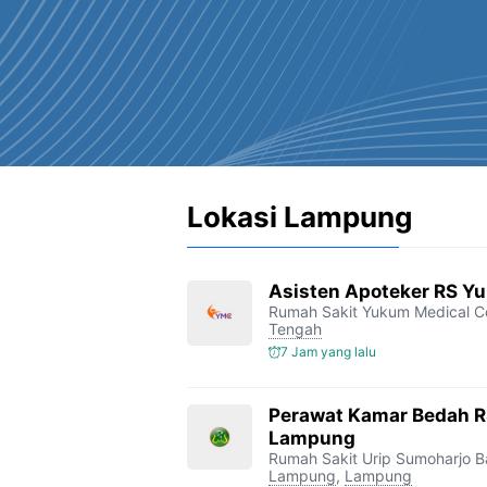
Lokasi Lampung
Asisten Apoteker RS Y
Rumah Sakit Yukum Medical C
Tengah
7 Jam yang lalu
Perawat Kamar Bedah R
Lampung
Rumah Sakit Urip Sumoharjo 
Lampung
,
Lampung