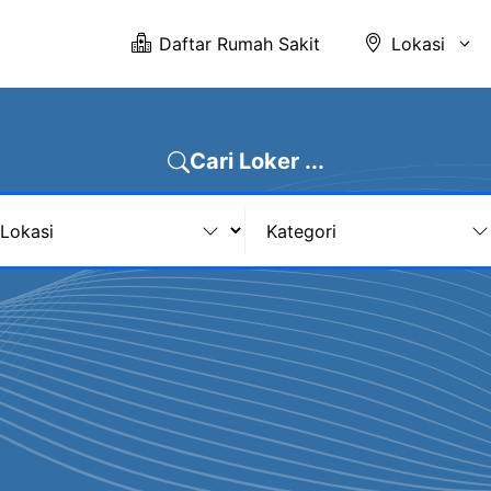
Daftar Rumah Sakit
Lokasi
Cari Loker ...