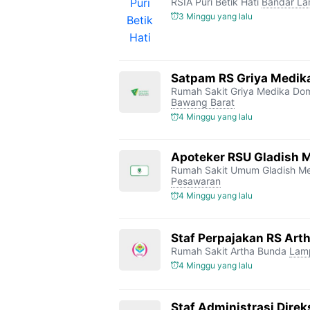
RSIA Puri Betik Hati
Bandar L
3 Minggu yang lalu
Satpam RS Griya Medik
Rumah Sakit Griya Medika Do
Bawang Barat
4 Minggu yang lalu
Apoteker RSU Gladish M
Rumah Sakit Umum Gladish Me
Pesawaran
4 Minggu yang lalu
Staf Perpajakan RS Art
Rumah Sakit Artha Bunda
Lam
4 Minggu yang lalu
Staf Administrasi Dire