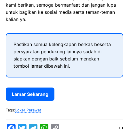
kami berikan, semoga bermanfaat dan jangan lupa
untuk bagikan ke sosial media serta teman-teman
kalian ya.
Pastikan semua kelengkapan berkas beserta
persyaratan pendukung lainnya sudah di
siapkan dengan baik sebelum menekan
tombol lamar dibawah ini.
Lamar Sekarang
Tags:
Loker Perawat
F
T
T
W
C