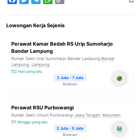
a
w
e
h
o
c
i
l
a
p
Lowongan Kerja Sejenis
e
t
e
t
y
b
t
g
s
L
Perawat Kamar Bedah RS Urip Sumoharjo
o
e
r
A
i
Bandar Lampung
o
r
a
p
n
Rumah Sakit Urip Sumoharjo Bandar Lampung
Bandar
Lampung
k
,
Lampung
m
p
k
2 Hari yang lalu
2 Juta - 7 Juta
Bulanan
Perawat RSU Purbowangi
Rumah Sakit Umum Purbowangi
Jawa Tengah
,
Kebumen
1 Minggu yang lalu
2 Juta - 5 Juta
Bulanan