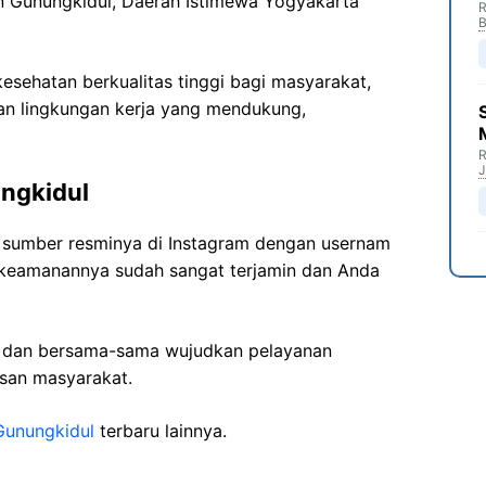
n Gunungkidul, Daerah Istimewa Yogyakarta
R
B
sehatan berkualitas tinggi bagi masyarakat,
n lingkungan kerja yang mendukung,
R
J
ngkidul
i sumber resminya di Instagram dengan usernam
t keamanannya sudah sangat terjamin dan Anda
i dan bersama-sama wujudkan pelayanan
isan masyarakat.
Gunungkidul
terbaru lainnya.