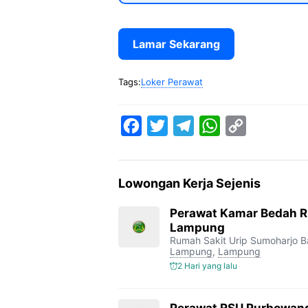
Lamar Sekarang
Tags:
Loker Perawat
F
T
T
W
C
a
w
e
h
o
c
i
l
a
p
Lowongan Kerja Sejenis
e
t
e
t
y
b
t
g
s
L
Perawat Kamar Bedah R
Lampung
o
e
r
A
i
Rumah Sakit Urip Sumoharjo 
o
r
a
p
n
Lampung
,
Lampung
2 Hari yang lalu
k
m
p
k
Perawat RSU Purbowan