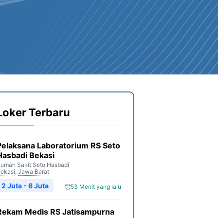
Loker Terbaru
Pelaksana Laboratorium RS Seto
Hasbadi Bekasi
umah Sakit Seto Hasbadi
ekasi
,
Jawa Barat
2 Juta - 6 Juta
53 Menit yang lalu
Rekam Medis RS Jatisampurna