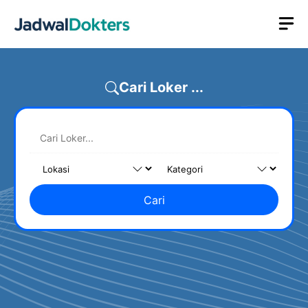
Skip
M
to
content
Cari Loker ...
Cari