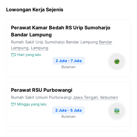
c
i
l
a
p
Lowongan Kerja Sejenis
e
t
e
t
y
b
t
g
s
L
Perawat Kamar Bedah RS Urip Sumoharjo
o
e
r
A
i
Bandar Lampung
o
r
a
p
n
Rumah Sakit Urip Sumoharjo Bandar Lampung
Bandar
Lampung
k
,
Lampung
m
p
k
2 Hari yang lalu
2 Juta - 7 Juta
Bulanan
Perawat RSU Purbowangi
Rumah Sakit Umum Purbowangi
Jawa Tengah
,
Kebumen
1 Minggu yang lalu
2 Juta - 5 Juta
Bulanan