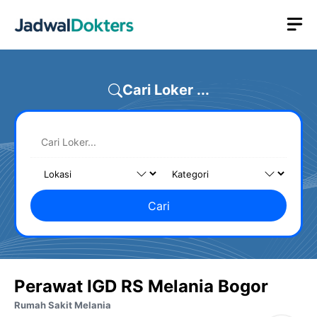
Skip
M
to
content
Cari Loker ...
Cari
Perawat IGD RS Melania Bogor
Rumah Sakit Melania