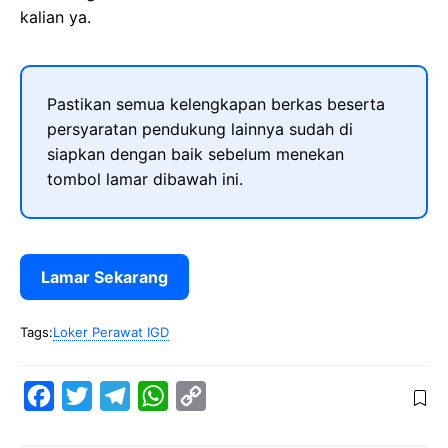
kalian ya.
Pastikan semua kelengkapan berkas beserta
persyaratan pendukung lainnya sudah di
siapkan dengan baik sebelum menekan
tombol lamar dibawah ini.
Lamar Sekarang
Tags:
Loker Perawat IGD
F
T
T
W
C
a
w
e
h
o