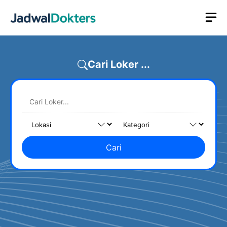
Skip
M
to
content
Cari Loker ...
Cari