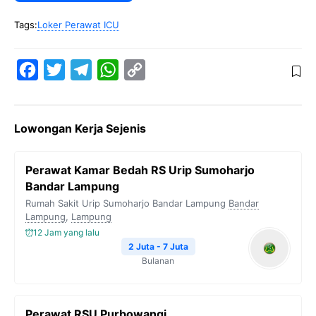
Tags:
Loker Perawat ICU
F
T
T
W
C
a
w
e
h
o
c
i
l
a
p
Lowongan Kerja Sejenis
e
t
e
t
y
b
t
g
s
L
Perawat Kamar Bedah RS Urip Sumoharjo
o
e
r
A
i
Bandar Lampung
o
r
a
p
n
Rumah Sakit Urip Sumoharjo Bandar Lampung
Bandar
Lampung
k
,
Lampung
m
p
k
12 Jam yang lalu
2 Juta - 7 Juta
Bulanan
Perawat RSU Purbowangi