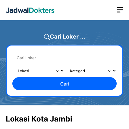
Skip
M
to
content
Cari Loker ...
Cari
Lokasi Kota Jambi