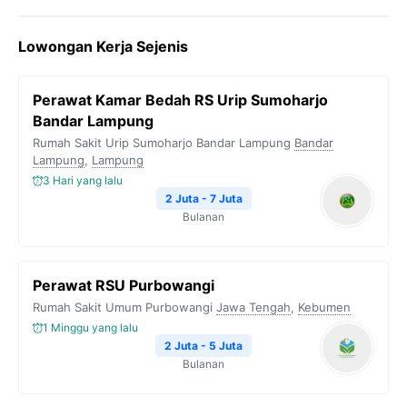
c
i
l
a
p
Lowongan Kerja Sejenis
e
t
e
t
y
b
t
g
s
L
Perawat Kamar Bedah RS Urip Sumoharjo
o
e
r
A
i
Bandar Lampung
o
r
a
p
n
Rumah Sakit Urip Sumoharjo Bandar Lampung
Bandar
Lampung
k
,
Lampung
m
p
k
3 Hari yang lalu
2 Juta - 7 Juta
Bulanan
Perawat RSU Purbowangi
Rumah Sakit Umum Purbowangi
Jawa Tengah
,
Kebumen
1 Minggu yang lalu
2 Juta - 5 Juta
Bulanan