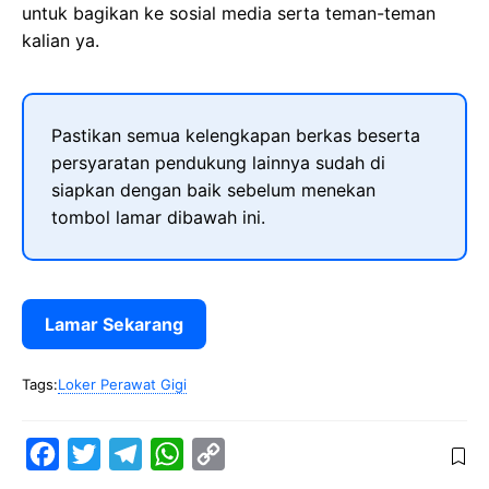
untuk bagikan ke sosial media serta teman-teman
kalian ya.
Pastikan semua kelengkapan berkas beserta
persyaratan pendukung lainnya sudah di
siapkan dengan baik sebelum menekan
tombol lamar dibawah ini.
Lamar Sekarang
Tags:
Loker Perawat Gigi
F
T
T
W
C
a
w
e
h
o