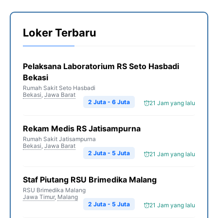
Loker Terbaru
Pelaksana Laboratorium RS Seto Hasbadi
Bekasi
Rumah Sakit Seto Hasbadi
Bekasi
,
Jawa Barat
2 Juta - 6 Juta
21 Jam yang lalu
Rekam Medis RS Jatisampurna
Rumah Sakit Jatisampurna
Bekasi
,
Jawa Barat
2 Juta - 5 Juta
21 Jam yang lalu
Staf Piutang RSU Brimedika Malang
RSU Brimedika Malang
Jawa Timur
,
Malang
2 Juta - 5 Juta
21 Jam yang lalu