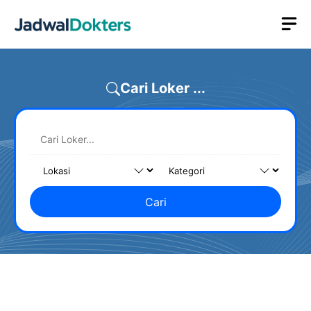
Skip
M
to
content
Cari Loker ...
Cari