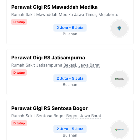
Perawat Gigi RS Mawaddah Medika
Rumah Sakit Mawaddah Medika
Jawa Timur
,
Mojokerto
Ditutup
2 Juta - 5 Juta
Bulanan
Perawat Gigi RS Jatisampurna
Rumah Sakit Jatisampurna
Bekasi
,
Jawa Barat
Ditutup
2 Juta - 5 Juta
Bulanan
Perawat Gigi RS Sentosa Bogor
Rumah Sakit Sentosa Bogor
Bogor
,
Jawa Barat
Ditutup
2 Juta - 5 Juta
Bulanan