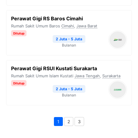
Perawat Gigi RS Baros Cimahi
Rumah Sakit Umum Baros
Cimahi
,
Jawa Barat
Ditutup
2 Juta - 5 Juta
Bulanan
Perawat Gigi RSUI Kustati Surakarta
Rumah Sakit Umum Islam Kustati
Jawa Tengah
,
Surakarta
Ditutup
2 Juta - 5 Juta
Bulanan
1
2
3
Page
Page
Page