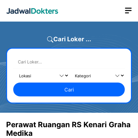
Skip
M
to
content
Cari Loker ...
Cari
Perawat Ruangan RS Kenari Graha
Medika