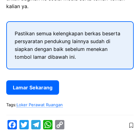
kalian ya.
Pastikan semua kelengkapan berkas beserta
persyaratan pendukung lainnya sudah di
siapkan dengan baik sebelum menekan
tombol lamar dibawah ini.
Lamar Sekarang
Tags:
Loker Perawat Ruangan
F
T
T
W
C
a
w
e
h
o