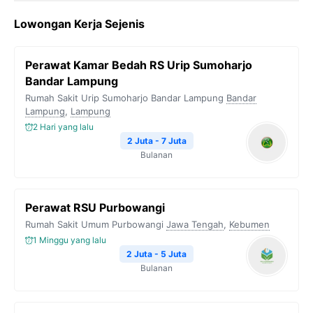
c
i
l
a
p
Lowongan Kerja Sejenis
e
t
e
t
y
b
t
g
s
L
Perawat Kamar Bedah RS Urip Sumoharjo
o
e
r
A
i
Bandar Lampung
o
r
a
p
n
Rumah Sakit Urip Sumoharjo Bandar Lampung
Bandar
Lampung
k
,
Lampung
m
p
k
2 Hari yang lalu
2 Juta - 7 Juta
Bulanan
Perawat RSU Purbowangi
Rumah Sakit Umum Purbowangi
Jawa Tengah
,
Kebumen
1 Minggu yang lalu
2 Juta - 5 Juta
Bulanan