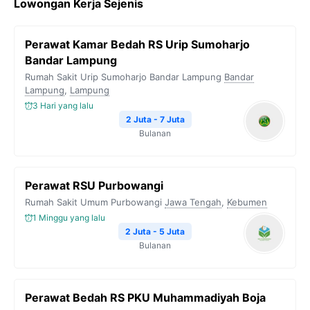
Lowongan Kerja Sejenis
e
t
e
t
y
b
t
g
s
L
Perawat Kamar Bedah RS Urip Sumoharjo
o
e
r
A
i
Bandar Lampung
o
r
a
p
n
Rumah Sakit Urip Sumoharjo Bandar Lampung
Bandar
Lampung
k
,
Lampung
m
p
k
3 Hari yang lalu
2 Juta - 7 Juta
Bulanan
Perawat RSU Purbowangi
Rumah Sakit Umum Purbowangi
Jawa Tengah
,
Kebumen
1 Minggu yang lalu
2 Juta - 5 Juta
Bulanan
Perawat Bedah RS PKU Muhammadiyah Boja