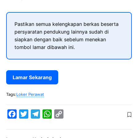
Pastikan semua kelengkapan berkas beserta
persyaratan pendukung lainnya sudah di
siapkan dengan baik sebelum menekan
tombol lamar dibawah ini.
Lamar Sekarang
Tags:
Loker Perawat
F
T
T
W
C
a
w
e
h
o
c
i
l
a
p