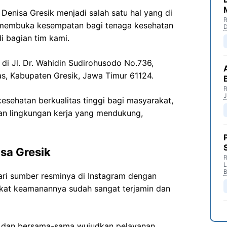
nisa Gresik menjadi salah satu hal yang di
R
 membuka kesempatan bagi tenaga kesehatan
D
i bagian tim kami.
 di Jl. Dr. Wahidin Sudirohusodo No.736,
s, Kabupaten Gresik, Jawa Timur 61124.
R
J
sehatan berkualitas tinggi bagi masyarakat,
n lingkungan kerja yang mendukung,
sa Gresik
R
B
ari sumber resminya di Instagram dengan
gkat keamanannya sudah sangat terjamin dan
i dan bersama-sama wujudkan pelayanan