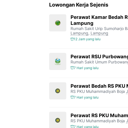
Lowongan Kerja Sejenis
e
t
e
t
y
b
t
g
s
L
Perawat Kamar Bedah R
Lampung
o
e
r
A
i
Rumah Sakit Urip Sumoharjo 
o
r
a
p
n
Lampung
,
Lampung
12 Jam yang lalu
k
m
p
k
Perawat RSU Purbowan
Rumah Sakit Umum Purbowan
7 Hari yang lalu
Perawat Bedah RS PKU
RS PKU Muhammadiyah Boja
7 Hari yang lalu
Perawat RS PKU Muham
RS PKU Muhammadiyah Boja
7 Hari yang lalu