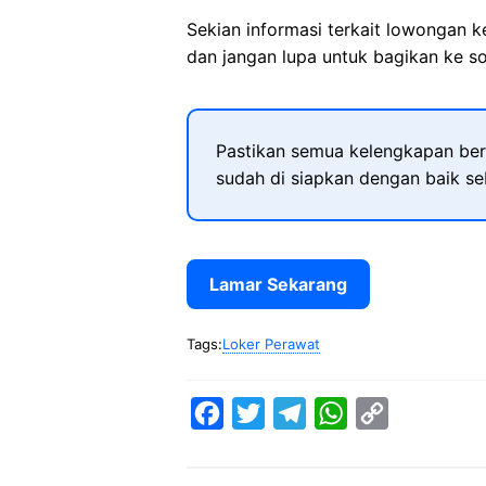
Sekian informasi terkait lowongan 
dan jangan lupa untuk bagikan ke so
Pastikan semua kelengkapan ber
sudah di siapkan dengan baik s
Lamar Sekarang
Tags:
Loker Perawat
F
T
T
W
C
a
w
e
h
o
c
i
l
a
p