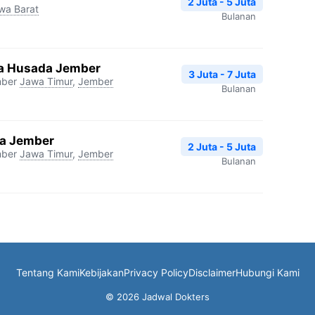
2 Juta - 5 Juta
wa Barat
Bulanan
tra Husada Jember
3 Juta - 7 Juta
mber
Jawa Timur
,
Jember
Bulanan
da Jember
2 Juta - 5 Juta
mber
Jawa Timur
,
Jember
Bulanan
Tentang Kami
Kebijakan
Privacy Policy
Disclaimer
Hubungi Kami
© 2026 Jadwal Dokters