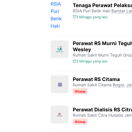
Tenaga Perawat Pelaksa
RSIA Puri Betik Hati
Bandar L
3 Minggu yang lalu
Perawat RS Murni Tegu
Wesley
Rumah Sakit Murni Teguh Gro
3 Minggu yang lalu
Perawat RS Citama
Rumah Sakit Citama
Bogor
,
Ja
Ditutup
Perawat Dialisis RS Ci
Rumah Sakit Citra Husada Je
Ditutup