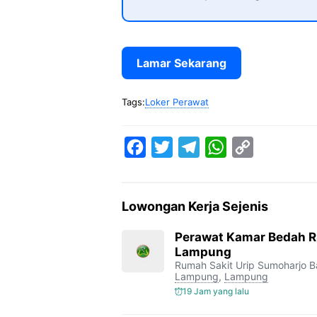
Lamar Sekarang
Tags:
Loker Perawat
F
T
T
W
C
a
w
e
h
o
c
i
l
a
p
Lowongan Kerja Sejenis
e
t
e
t
y
b
t
g
s
L
Perawat Kamar Bedah R
Lampung
o
e
r
A
i
Rumah Sakit Urip Sumoharjo 
o
r
a
p
n
Lampung
,
Lampung
19 Jam yang lalu
k
m
p
k