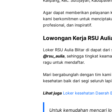
Kalipang, Kec. Sutojayan, Kabupaten
Agar dapat memberikan pelayanan ke
kami berkomitmen untuk menciptaka
profesional, dan inspiratif.
Lowongan Kerja RSU Aulia
Loker RSU Aulia Blitar di dapat da
@rsu_aulia
, sehingga tingkat keam
ragu untuk mendaftar.
Mari bergabunglah dengan tim kam
kesehatan baik dari segi seluruh lap
Lihat juga
Loker kesehatan Daerah B
Untuk kemudahan mencari lo