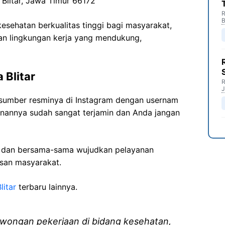
 Blitar, Jawa Timur 66172
R
B
sehatan berkualitas tinggi bagi masyarakat,
n lingkungan kerja yang mendukung,
 Blitar
R
J
ri sumber resminya di Instagram dengan usernam
anannya sudah sangat terjamin dan Anda jangan
i dan bersama-sama wujudkan pelayanan
isan masyarakat.
litar
terbaru lainnya.
wongan pekerjaan di bidang kesehatan,