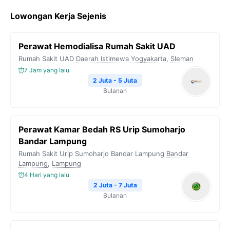
c
i
l
a
p
Lowongan Kerja Sejenis
e
t
e
t
y
b
t
g
s
L
Perawat Hemodialisa Rumah Sakit UAD
o
e
r
A
i
Rumah Sakit UAD
Daerah Istimewa Yogyakarta
,
Sleman
o
r
a
p
n
7 Jam yang lalu
k
m
p
k
2 Juta - 5 Juta
Bulanan
Perawat Kamar Bedah RS Urip Sumoharjo
Bandar Lampung
Rumah Sakit Urip Sumoharjo Bandar Lampung
Bandar
Lampung
,
Lampung
4 Hari yang lalu
2 Juta - 7 Juta
Bulanan