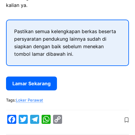
kalian ya.
Pastikan semua kelengkapan berkas beserta
persyaratan pendukung lainnya sudah di
siapkan dengan baik sebelum menekan
tombol lamar dibawah ini.
Lamar Sekarang
Tags:
Loker Perawat
F
T
T
W
C
a
w
e
h
o