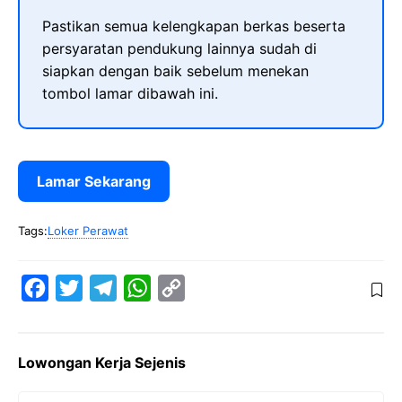
Pastikan semua kelengkapan berkas beserta
persyaratan pendukung lainnya sudah di
siapkan dengan baik sebelum menekan
tombol lamar dibawah ini.
Lamar Sekarang
Tags:
Loker Perawat
F
T
T
W
C
a
w
e
h
o
c
i
l
a
p
Lowongan Kerja Sejenis
e
t
e
t
y
b
t
g
s
L