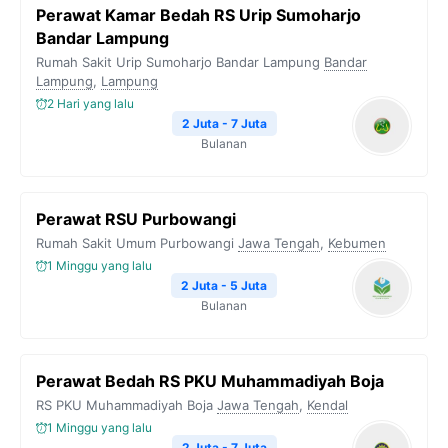
Perawat Kamar Bedah RS Urip Sumoharjo
o
e
r
A
i
Bandar Lampung
o
r
a
p
n
Rumah Sakit Urip Sumoharjo Bandar Lampung
Bandar
Lampung
k
,
Lampung
m
p
k
2 Hari yang lalu
2 Juta - 7 Juta
Bulanan
Perawat RSU Purbowangi
Rumah Sakit Umum Purbowangi
Jawa Tengah
,
Kebumen
1 Minggu yang lalu
2 Juta - 5 Juta
Bulanan
Perawat Bedah RS PKU Muhammadiyah Boja
RS PKU Muhammadiyah Boja
Jawa Tengah
,
Kendal
1 Minggu yang lalu
2 Juta - 7 Juta