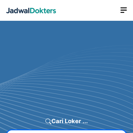
Skip
M
to
content
Cari Loker ...