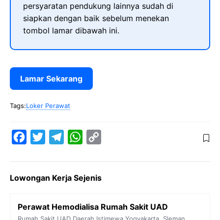
persyaratan pendukung lainnya sudah di
siapkan dengan baik sebelum menekan
tombol lamar dibawah ini.
Lamar Sekarang
Tags:
Loker Perawat
F
T
T
W
C
a
w
e
h
o
c
i
l
a
p
Lowongan Kerja Sejenis
e
t
e
t
y
b
t
g
s
L
Perawat Hemodialisa Rumah Sakit UAD
o
e
r
A
i
Rumah Sakit UAD
Daerah Istimewa Yogyakarta
,
Sleman