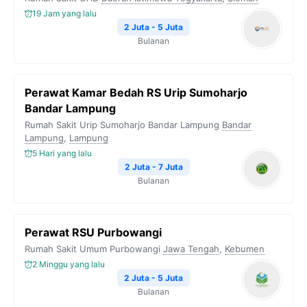
o
r
a
p
n
19 Jam yang lalu
k
m
p
k
2 Juta - 5 Juta
Bulanan
Perawat Kamar Bedah RS Urip Sumoharjo
Bandar Lampung
Rumah Sakit Urip Sumoharjo Bandar Lampung
Bandar
Lampung
,
Lampung
5 Hari yang lalu
2 Juta - 7 Juta
Bulanan
Perawat RSU Purbowangi
Rumah Sakit Umum Purbowangi
Jawa Tengah
,
Kebumen
2 Minggu yang lalu
2 Juta - 5 Juta
Bulanan