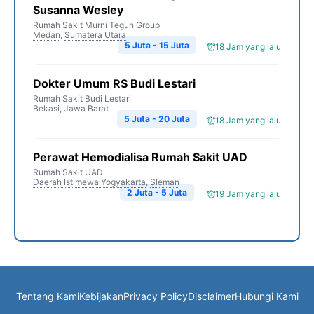
Susanna Wesley
Rumah Sakit Murni Teguh Group
Medan
,
Sumatera Utara
5 Juta - 15 Juta
18 Jam yang lalu
Dokter Umum RS Budi Lestari
Rumah Sakit Budi Lestari
Bekasi
,
Jawa Barat
5 Juta - 20 Juta
18 Jam yang lalu
Perawat Hemodialisa Rumah Sakit UAD
Rumah Sakit UAD
Daerah Istimewa Yogyakarta
,
Sleman
2 Juta - 5 Juta
19 Jam yang lalu
Tentang Kami
Kebijakan
Privacy Policy
Disclaimer
Hubungi Kami