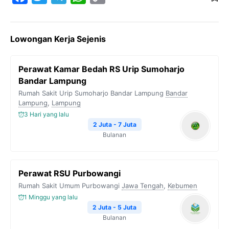
a
w
e
h
o
c
i
l
a
p
Lowongan Kerja Sejenis
e
t
e
t
y
b
t
g
s
L
Perawat Kamar Bedah RS Urip Sumoharjo
o
e
r
A
i
Bandar Lampung
o
r
a
p
n
Rumah Sakit Urip Sumoharjo Bandar Lampung
Bandar
Lampung
k
,
Lampung
m
p
k
3 Hari yang lalu
2 Juta - 7 Juta
Bulanan
Perawat RSU Purbowangi
Rumah Sakit Umum Purbowangi
Jawa Tengah
,
Kebumen
1 Minggu yang lalu
2 Juta - 5 Juta
Bulanan