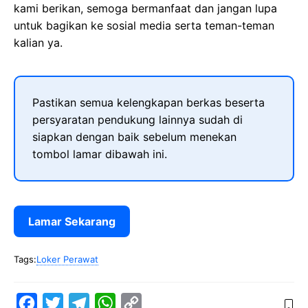
kami berikan, semoga bermanfaat dan jangan lupa
untuk bagikan ke sosial media serta teman-teman
kalian ya.
Pastikan semua kelengkapan berkas beserta
persyaratan pendukung lainnya sudah di
siapkan dengan baik sebelum menekan
tombol lamar dibawah ini.
Lamar Sekarang
Tags:
Loker Perawat
F
T
T
W
C