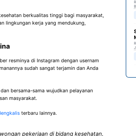
R
B
sehatan berkualitas tinggi bagi masyarakat,
n lingkungan kerja yang mendukung,
R
ina
J
mber resminya di Instagram dengan usernam
eamanannya sudah sangat terjamin dan Anda
i dan bersama-sama wujudkan pelayanan
isan masyarakat.
engkalis
terbaru lainnya.
wongan pekerjaan di bidang kesehatan,