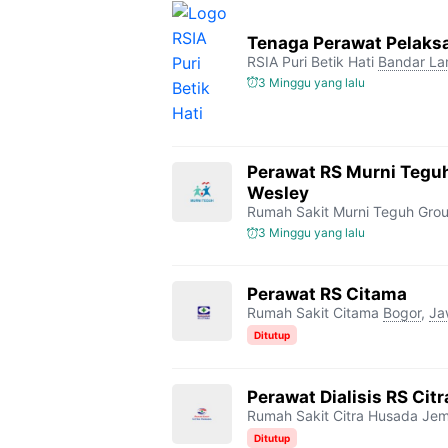
Tenaga Perawat Pelaksa
RSIA Puri Betik Hati
Bandar L
3 Minggu yang lalu
Perawat RS Murni Tegu
Wesley
Rumah Sakit Murni Teguh Gro
3 Minggu yang lalu
Perawat RS Citama
Rumah Sakit Citama
Bogor
,
Ja
Ditutup
Perawat Dialisis RS Ci
Rumah Sakit Citra Husada Je
Ditutup