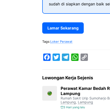
sudah di siapkan dengan baik s
Lamar Sekarang
Tags:
Loker Perawat
F
T
T
W
C
a
w
e
h
o
c
i
l
a
p
Lowongan Kerja Sejenis
e
t
e
t
y
b
t
g
s
L
Perawat Kamar Bedah R
Lampung
o
e
r
A
i
Rumah Sakit Urip Sumoharjo 
o
r
a
p
n
Lampung
,
Lampung
3 Hari yang lalu
k
m
p
k