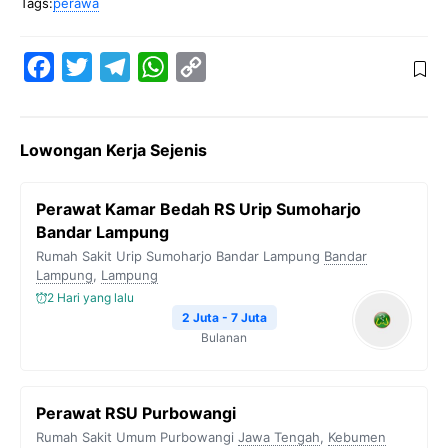
Tags:
perawa
F
T
T
W
C
a
w
e
h
o
c
i
l
a
p
Lowongan Kerja Sejenis
e
t
e
t
y
b
t
g
s
L
Perawat Kamar Bedah RS Urip Sumoharjo
o
e
r
A
i
Bandar Lampung
o
r
a
p
n
Rumah Sakit Urip Sumoharjo Bandar Lampung
Bandar
Lampung
k
,
Lampung
m
p
k
2 Hari yang lalu
2 Juta - 7 Juta
Bulanan
Perawat RSU Purbowangi
Rumah Sakit Umum Purbowangi
Jawa Tengah
,
Kebumen