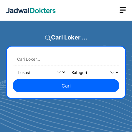
Skip
M
to
content
Cari Loker ...
Cari