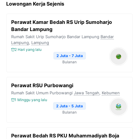
Lowongan Kerja Sejenis
e
t
e
t
y
b
t
g
s
L
Perawat Kamar Bedah RS Urip Sumoharjo
o
e
r
A
i
Bandar Lampung
o
r
a
p
n
Rumah Sakit Urip Sumoharjo Bandar Lampung
Bandar
Lampung
k
,
Lampung
m
p
k
2 Hari yang lalu
2 Juta - 7 Juta
Bulanan
Perawat RSU Purbowangi
Rumah Sakit Umum Purbowangi
Jawa Tengah
,
Kebumen
1 Minggu yang lalu
2 Juta - 5 Juta
Bulanan
Perawat Bedah RS PKU Muhammadiyah Boja