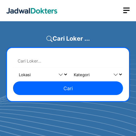
Skip
M
to
content
Cari Loker ...
Cari