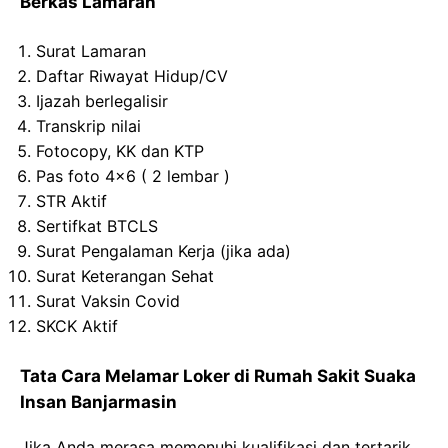
Berkas Lamaran
Surat
Lamaran
Daftar Riwayat
Hidup
/CV
Ijazah
berlegalisir
Transkrip
nilai
Fotocopy
, KK dan KTP
Pas
foto
4×6 ( 2
lembar
)
STR
Aktif
Sertifkat
BTCLS
Surat
Pengalaman
Kerja
(
jika
ada
)
Surat
Keterangan
Sehat
Surat
Vaksin
Covid
SKCK
Aktif
Tata Cara Melamar Loker di
Rumah Sakit
Suaka
Insan
Banjarmasin
Jika Anda merasa memenuhi kualifikasi dan tertarik