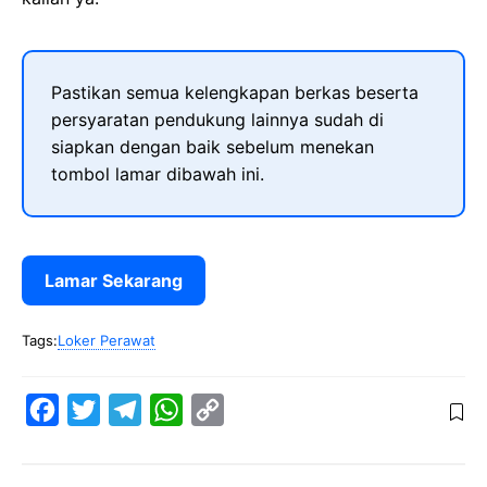
Pastikan semua kelengkapan berkas beserta
persyaratan pendukung lainnya sudah di
siapkan dengan baik sebelum menekan
tombol lamar dibawah ini.
Lamar Sekarang
Tags:
Loker Perawat
F
T
T
W
C
a
w
e
h
o
c
i
l
a
p