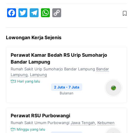
F
T
T
W
C
a
w
e
h
o
c
i
l
a
p
Lowongan Kerja Sejenis
e
t
e
t
y
b
t
g
s
L
Perawat Kamar Bedah RS Urip Sumoharjo
o
e
r
A
i
Bandar Lampung
o
r
a
p
n
Rumah Sakit Urip Sumoharjo Bandar Lampung
Bandar
Lampung
k
,
Lampung
m
p
k
3 Hari yang lalu
2 Juta - 7 Juta
Bulanan
Perawat RSU Purbowangi
Rumah Sakit Umum Purbowangi
Jawa Tengah
,
Kebumen
1 Minggu yang lalu