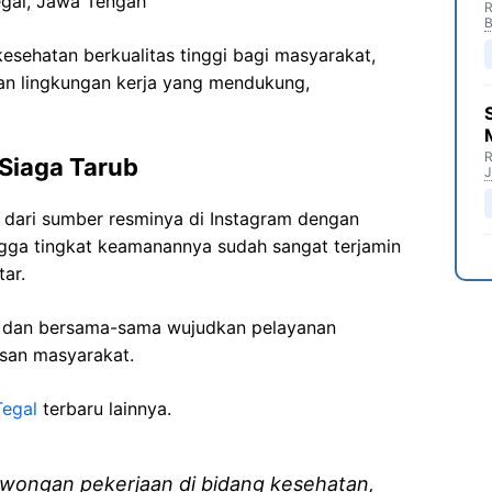
egal, Jawa Tengah
R
B
sehatan berkualitas tinggi bagi masyarakat,
n lingkungan kerja yang mendukung,
R
Siaga Tarub
J
t dari sumber resminya di Instagram dengan
ngga tingkat keamanannya sudah sangat terjamin
ar.
i dan bersama-sama wujudkan pelayanan
isan masyarakat.
Tegal
terbaru lainnya.
wongan pekerjaan di bidang kesehatan,