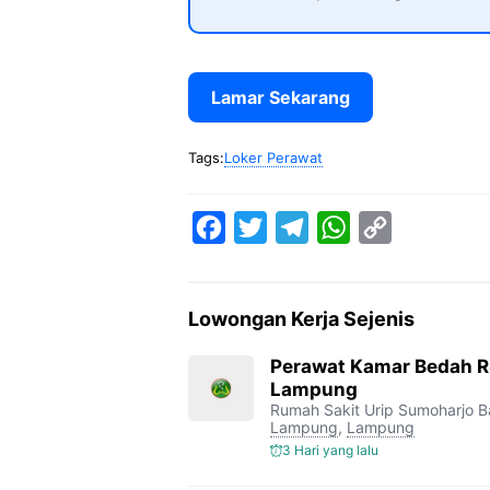
Lamar Sekarang
Tags:
Loker Perawat
F
T
T
W
C
a
w
e
h
o
c
i
l
a
p
Lowongan Kerja Sejenis
e
t
e
t
y
b
t
g
s
L
Perawat Kamar Bedah R
Lampung
o
e
r
A
i
Rumah Sakit Urip Sumoharjo 
o
r
a
p
n
Lampung
,
Lampung
3 Hari yang lalu
k
m
p
k