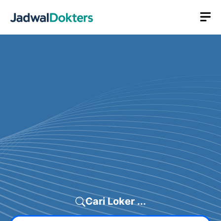
Skip
M
to
content
Cari Loker ...