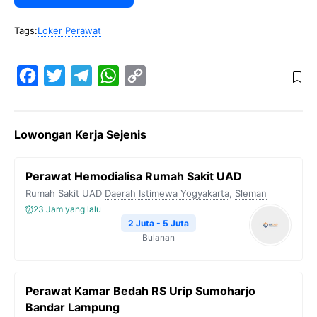
Tags:
Loker Perawat
F
T
T
W
C
a
w
e
h
o
c
i
l
a
p
Lowongan Kerja Sejenis
e
t
e
t
y
b
t
g
s
L
Perawat Hemodialisa Rumah Sakit UAD
o
e
r
A
i
Rumah Sakit UAD
Daerah Istimewa Yogyakarta
,
Sleman
o
r
a
p
n
23 Jam yang lalu
k
m
p
k
2 Juta - 5 Juta
Bulanan
Perawat Kamar Bedah RS Urip Sumoharjo
Bandar Lampung