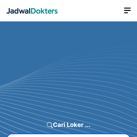
Skip
M
to
content
Cari Loker ...