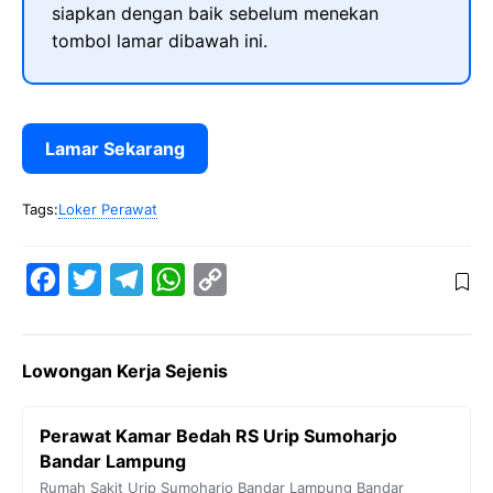
siapkan dengan baik sebelum menekan
tombol lamar dibawah ini.
Lamar Sekarang
Tags:
Loker Perawat
F
T
T
W
C
a
w
e
h
o
c
i
l
a
p
Lowongan Kerja Sejenis
e
t
e
t
y
b
t
g
s
L
Perawat Kamar Bedah RS Urip Sumoharjo
o
e
r
A
i
Bandar Lampung
o
r
a
p
n
Rumah Sakit Urip Sumoharjo Bandar Lampung
Bandar