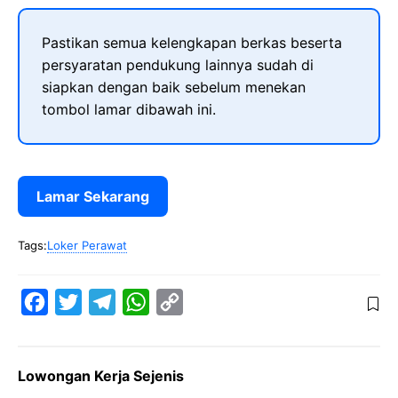
Pastikan semua kelengkapan berkas beserta
persyaratan pendukung lainnya sudah di
siapkan dengan baik sebelum menekan
tombol lamar dibawah ini.
Lamar Sekarang
Tags:
Loker Perawat
F
T
T
W
C
a
w
e
h
o
c
i
l
a
p
Lowongan Kerja Sejenis
e
t
e
t
y