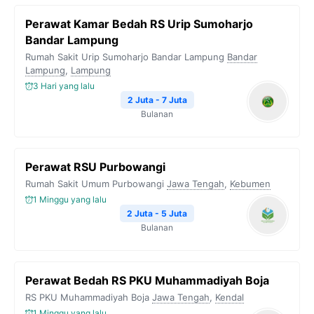
b
t
g
s
L
Perawat Kamar Bedah RS Urip Sumoharjo
o
e
r
A
i
Bandar Lampung
o
r
a
p
n
Rumah Sakit Urip Sumoharjo Bandar Lampung
Bandar
Lampung
k
,
Lampung
m
p
k
3 Hari yang lalu
2 Juta - 7 Juta
Bulanan
Perawat RSU Purbowangi
Rumah Sakit Umum Purbowangi
Jawa Tengah
,
Kebumen
1 Minggu yang lalu
2 Juta - 5 Juta
Bulanan
Perawat Bedah RS PKU Muhammadiyah Boja
RS PKU Muhammadiyah Boja
Jawa Tengah
,
Kendal
1 Minggu yang lalu