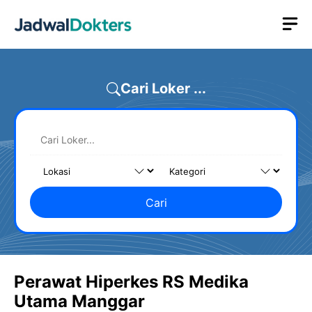
Skip
M
to
content
Cari Loker ...
Cari
Perawat Hiperkes RS Medika
Utama Manggar