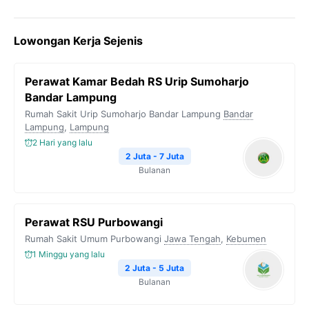
a
w
e
h
o
c
i
l
a
p
Lowongan Kerja Sejenis
e
t
e
t
y
b
t
g
s
L
Perawat Kamar Bedah RS Urip Sumoharjo
o
e
r
A
i
Bandar Lampung
o
r
a
p
n
Rumah Sakit Urip Sumoharjo Bandar Lampung
Bandar
Lampung
k
,
Lampung
m
p
k
2 Hari yang lalu
2 Juta - 7 Juta
Bulanan
Perawat RSU Purbowangi
Rumah Sakit Umum Purbowangi
Jawa Tengah
,
Kebumen
1 Minggu yang lalu
2 Juta - 5 Juta
Bulanan