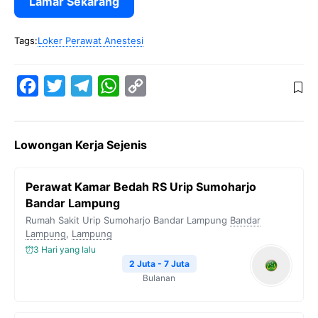
Lamar Sekarang
Tags:
Loker Perawat Anestesi
F
T
T
W
C
a
w
e
h
o
c
i
l
a
p
Lowongan Kerja Sejenis
e
t
e
t
y
b
t
g
s
L
Perawat Kamar Bedah RS Urip Sumoharjo
o
e
r
A
i
Bandar Lampung
o
r
a
p
n
Rumah Sakit Urip Sumoharjo Bandar Lampung
Bandar
Lampung
k
,
Lampung
m
p
k
3 Hari yang lalu
2 Juta - 7 Juta
Bulanan