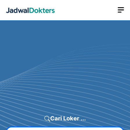
Skip
M
to
content
Cari Loker ...