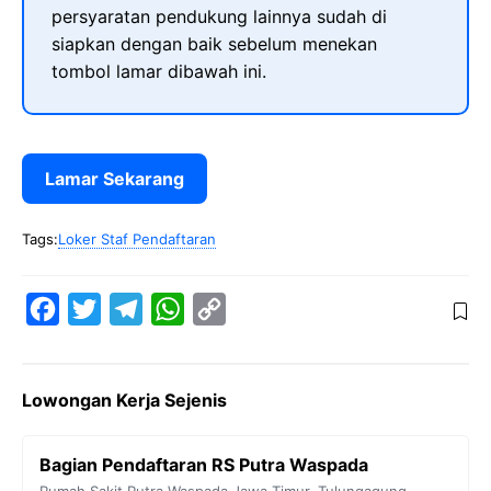
persyaratan pendukung lainnya sudah di
siapkan dengan baik sebelum menekan
tombol lamar dibawah ini.
Lamar Sekarang
Tags:
Loker Staf Pendaftaran
F
T
T
W
C
a
w
e
h
o
c
i
l
a
p
Lowongan Kerja Sejenis
e
t
e
t
y
b
t
g
s
L
Bagian Pendaftaran RS Putra Waspada
o
e
r
A
i