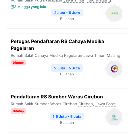
Rumah Sakit Putra Waspada
Jawa Timur
,
Tulungagung
o
r
a
p
n
3 Minggu yang lalu
k
m
p
k
2 Juta - 5 Juta
Bulanan
Petugas Pendaftaran RS Cahaya Medika
Pagelaran
Rumah Sakit Cahaya Medika Pagelaran
Jawa Timur
,
Malang
Ditutup
2 Juta - 5 Juta
Bulanan
Pendaftaran RS Sumber Waras Cirebon
Rumah Sakit Sumber Waras Cirebon
Cirebon
,
Jawa Barat
Ditutup
1.5 Juta - 5 Juta
Bulanan