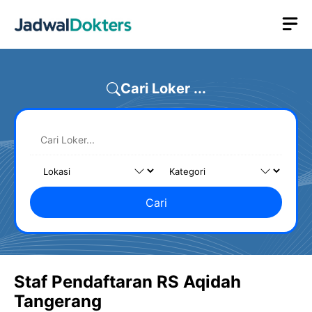
Skip
M
to
content
Cari Loker ...
Cari
Staf Pendaftaran RS Aqidah
Tangerang