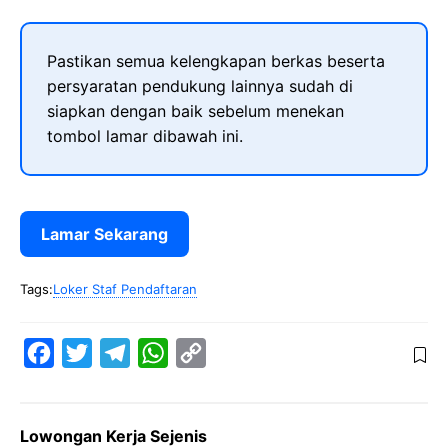
Pastikan semua kelengkapan berkas beserta
persyaratan pendukung lainnya sudah di
siapkan dengan baik sebelum menekan
tombol lamar dibawah ini.
Lamar Sekarang
Tags:
Loker Staf Pendaftaran
F
T
T
W
C
a
w
e
h
o
c
i
l
a
p
Lowongan Kerja Sejenis
e
t
e
t
y