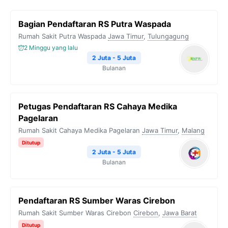
b
t
g
s
L
Bagian Pendaftaran RS Putra Waspada
o
e
r
A
i
Rumah Sakit Putra Waspada
Jawa Timur
,
Tulungagung
o
r
a
p
n
2 Minggu yang lalu
k
m
p
k
2 Juta - 5 Juta
Bulanan
Petugas Pendaftaran RS Cahaya Medika
Pagelaran
Rumah Sakit Cahaya Medika Pagelaran
Jawa Timur
,
Malang
Ditutup
2 Juta - 5 Juta
Bulanan
Pendaftaran RS Sumber Waras Cirebon
Rumah Sakit Sumber Waras Cirebon
Cirebon
,
Jawa Barat
Ditutup