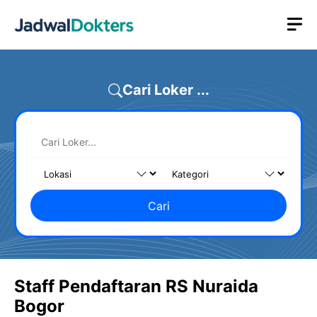
Skip
M
to
content
Cari Loker ...
Cari
Staff Pendaftaran RS Nuraida
Bogor