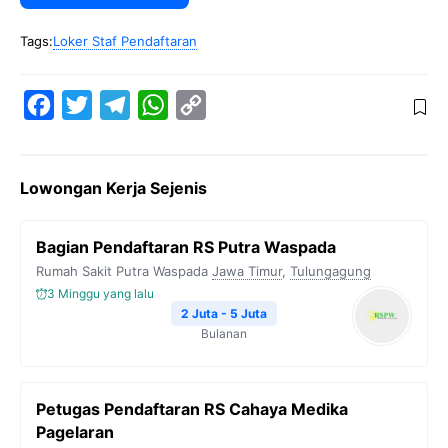
Tags:
Loker Staf Pendaftaran
F
T
T
W
C
a
w
e
h
o
c
i
l
a
p
Lowongan Kerja Sejenis
e
t
e
t
y
b
t
g
s
L
Bagian Pendaftaran RS Putra Waspada
o
e
r
A
i
Rumah Sakit Putra Waspada
Jawa Timur
,
Tulungagung
o
r
a
p
n
3 Minggu yang lalu
k
m
p
k
2 Juta - 5 Juta
Bulanan
Petugas Pendaftaran RS Cahaya Medika
Pagelaran