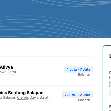
Aliyya
4 Juta - 7 Juta
awa Barat
Bulanan
R
B
iss Bentang Salapan
7 Juta - 12 Juta
ng Salapan
Cianjur
,
Jawa Barat
Bulanan