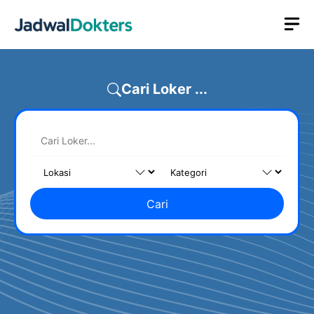
Skip
M
to
content
Cari Loker ...
Cari