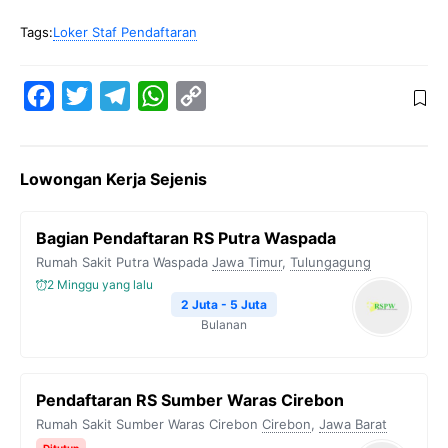
Tags:
Loker Staf Pendaftaran
F
T
T
W
C
a
w
e
h
o
c
i
l
a
p
Lowongan Kerja Sejenis
e
t
e
t
y
b
t
g
s
L
Bagian Pendaftaran RS Putra Waspada
o
e
r
A
i
Rumah Sakit Putra Waspada
Jawa Timur
,
Tulungagung
o
r
a
p
n
2 Minggu yang lalu
k
m
p
k
2 Juta - 5 Juta
Bulanan
Pendaftaran RS Sumber Waras Cirebon
Rumah Sakit Sumber Waras Cirebon
Cirebon
,
Jawa Barat