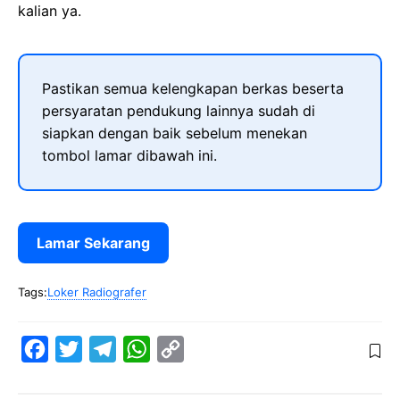
kalian ya.
Pastikan semua kelengkapan berkas beserta
persyaratan pendukung lainnya sudah di
siapkan dengan baik sebelum menekan
tombol lamar dibawah ini.
Lamar Sekarang
Tags:
Loker Radiografer
F
T
T
W
C
a
w
e
h
o