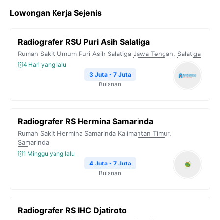
c
i
l
a
p
Lowongan Kerja Sejenis
e
t
e
t
y
b
t
g
s
L
Radiografer RSU Puri Asih Salatiga
o
e
r
A
i
Rumah Sakit Umum Puri Asih Salatiga
Jawa Tengah
,
Salatiga
o
r
a
p
n
4 Hari yang lalu
k
m
p
k
3 Juta - 7 Juta
Bulanan
Radiografer RS Hermina Samarinda
Rumah Sakit Hermina Samarinda
Kalimantan Timur
,
Samarinda
1 Minggu yang lalu
4 Juta - 7 Juta
Bulanan
Radiografer RS IHC Djatiroto