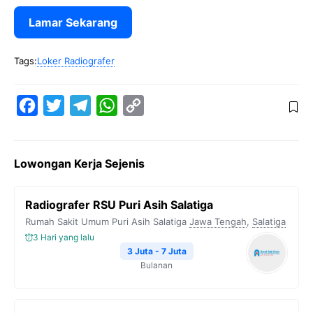
Lamar Sekarang
Tags:
Loker Radiografer
F
T
T
W
C
a
w
e
h
o
c
i
l
a
p
Lowongan Kerja Sejenis
e
t
e
t
y
b
t
g
s
L
Radiografer RSU Puri Asih Salatiga
o
e
r
A
i
Rumah Sakit Umum Puri Asih Salatiga
Jawa Tengah
,
Salatiga
o
r
a
p
n
3 Hari yang lalu
k
m
p
k
3 Juta - 7 Juta
Bulanan