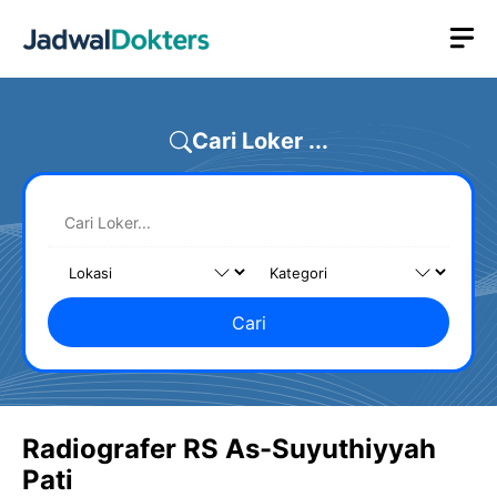
Skip
M
to
content
Cari Loker ...
Cari
Radiografer RS As-Suyuthiyyah
Pati