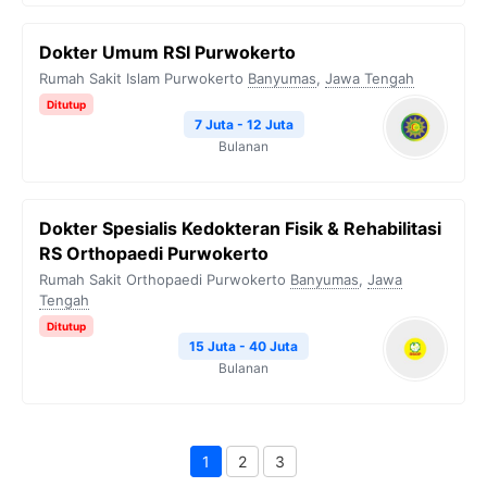
Dokter Umum RSI Purwokerto
Rumah Sakit Islam Purwokerto
Banyumas
,
Jawa Tengah
Ditutup
7 Juta - 12 Juta
Bulanan
Dokter Spesialis Kedokteran Fisik & Rehabilitasi
RS Orthopaedi Purwokerto
Rumah Sakit Orthopaedi Purwokerto
Banyumas
,
Jawa
Tengah
Ditutup
15 Juta - 40 Juta
Bulanan
1
2
3
Page
Page
Page