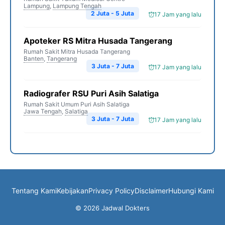
Lampung
,
Lampung Tengah
2 Juta - 5 Juta
17 Jam yang lalu
Apoteker RS Mitra Husada Tangerang
Rumah Sakit Mitra Husada Tangerang
Banten
,
Tangerang
3 Juta - 7 Juta
17 Jam yang lalu
Radiografer RSU Puri Asih Salatiga
Rumah Sakit Umum Puri Asih Salatiga
Jawa Tengah
,
Salatiga
3 Juta - 7 Juta
17 Jam yang lalu
Tentang Kami
Kebijakan
Privacy Policy
Disclaimer
Hubungi Kami
© 2026 Jadwal Dokters