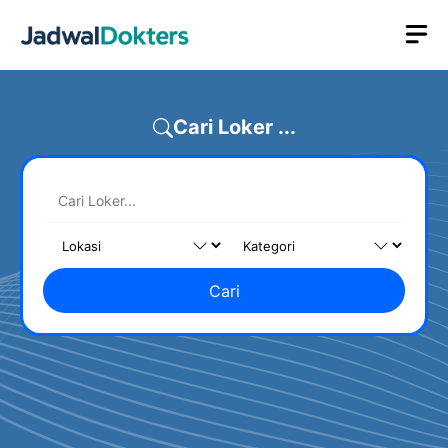
Skip
M
to
content
Cari Loker ...
Cari