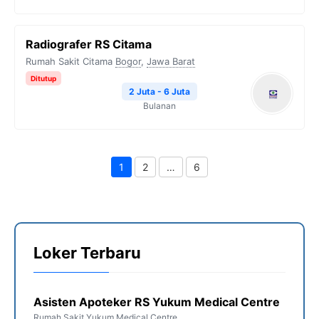
Radiografer RS Citama
Rumah Sakit Citama
Bogor
,
Jawa Barat
Ditutup
2 Juta - 6 Juta
Bulanan
1
2
…
6
Page
Page
Page
Loker Terbaru
Asisten Apoteker RS Yukum Medical Centre
Rumah Sakit Yukum Medical Centre