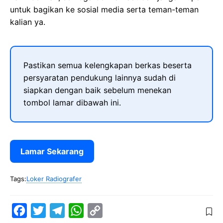
untuk bagikan ke sosial media serta teman-teman
kalian ya.
Pastikan semua kelengkapan berkas beserta
persyaratan pendukung lainnya sudah di
siapkan dengan baik sebelum menekan
tombol lamar dibawah ini.
Lamar Sekarang
Tags:
Loker Radiografer
F
T
T
W
C