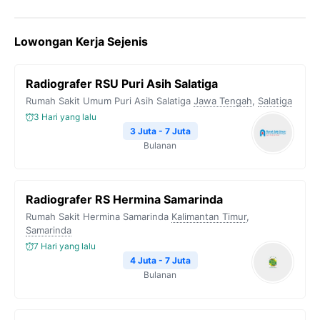
a
w
e
h
o
c
i
l
a
p
Lowongan Kerja Sejenis
e
t
e
t
y
b
t
g
s
L
Radiografer RSU Puri Asih Salatiga
o
e
r
A
i
Rumah Sakit Umum Puri Asih Salatiga
Jawa Tengah
,
Salatiga
o
r
a
p
n
3 Hari yang lalu
k
m
p
k
3 Juta - 7 Juta
Bulanan
Radiografer RS Hermina Samarinda
Rumah Sakit Hermina Samarinda
Kalimantan Timur
,
Samarinda
7 Hari yang lalu
4 Juta - 7 Juta
Bulanan