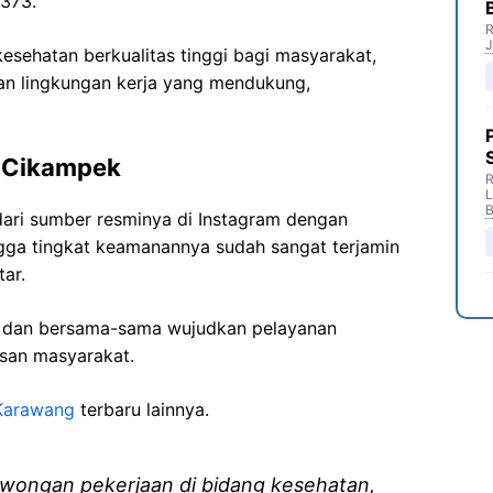
373.
R
J
sehatan berkualitas tinggi bagi masyarakat,
n lingkungan kerja yang mendukung,
a Cikampek
R
B
ari sumber resminya di Instagram dengan
ngga tingkat keamanannya sudah sangat terjamin
ar.
i dan bersama-sama wujudkan pelayanan
isan masyarakat.
Karawang
terbaru lainnya.
wongan pekerjaan di bidang kesehatan,