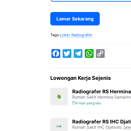
Lamar Sekarang
Tags:
Loker Radiografer
F
T
T
W
C
a
w
e
h
o
c
i
l
a
p
Lowongan Kerja Sejenis
e
t
e
t
y
b
t
g
s
L
Radiografer RS Hermin
Rumah Sakit Hermina Samarin
o
e
r
A
i
4 Hari yang lalu
o
r
a
p
n
k
m
p
k
Radiografer RS IHC Djat
Rumah Sakit IHC Djatiroto
Jaw