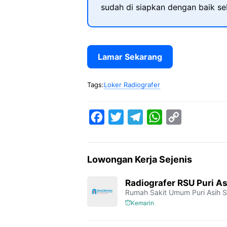
sudah di siapkan dengan baik s
Lamar Sekarang
Tags:
Loker Radiografer
F
T
T
W
C
a
w
e
h
o
c
i
l
a
p
Lowongan Kerja Sejenis
e
t
e
t
y
b
t
g
s
L
Radiografer RSU Puri As
Rumah Sakit Umum Puri Asih S
o
e
r
A
i
Kemarin
o
r
a
p
n
k
m
p
k