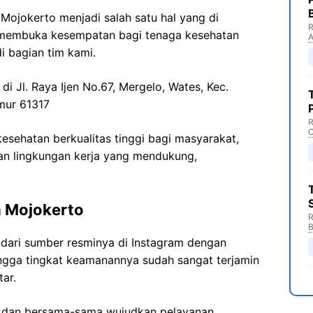
ojokerto menjadi salah satu hal yang di
R
 membuka kesempatan bagi tenaga kesehatan
i bagian tim kami.
di Jl. Raya Ijen No.67, Mergelo, Wates, Kec.
mur 61317
R
C
sehatan berkualitas tinggi bagi masyarakat,
n lingkungan kerja yang mendukung,
 Mojokerto
R
B
dari sumber resminya di Instagram dengan
ingga tingkat keamanannya sudah sangat terjamin
ar.
i dan bersama-sama wujudkan pelayanan