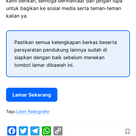
kami berikan, semoga bermanfaat dan jangan lupa
untuk bagikan ke sosial media serta teman-teman
kalian ya.
Pastikan semua kelengkapan berkas beserta
persyaratan pendukung lainnya sudah di
siapkan dengan baik sebelum menekan
tombol lamar dibawah ini.
Lamar Sekarang
Tags:
Loker Radiografer
F
T
T
W
C