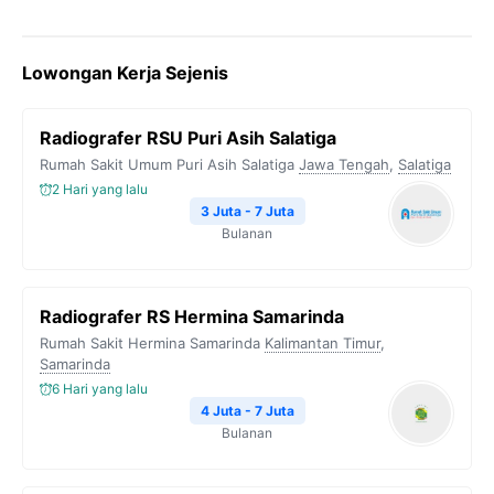
a
w
e
h
o
c
i
l
a
p
Lowongan Kerja Sejenis
e
t
e
t
y
b
t
g
s
L
Radiografer RSU Puri Asih Salatiga
o
e
r
A
i
Rumah Sakit Umum Puri Asih Salatiga
Jawa Tengah
,
Salatiga
o
r
a
p
n
2 Hari yang lalu
k
m
p
k
3 Juta - 7 Juta
Bulanan
Radiografer RS Hermina Samarinda
Rumah Sakit Hermina Samarinda
Kalimantan Timur
,
Samarinda
6 Hari yang lalu
4 Juta - 7 Juta
Bulanan