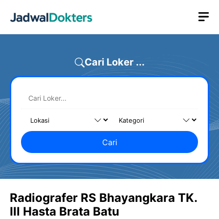
Skip
M
to
content
Cari Loker ...
Cari
Radiografer RS Bhayangkara TK.
Ill Hasta Brata Batu