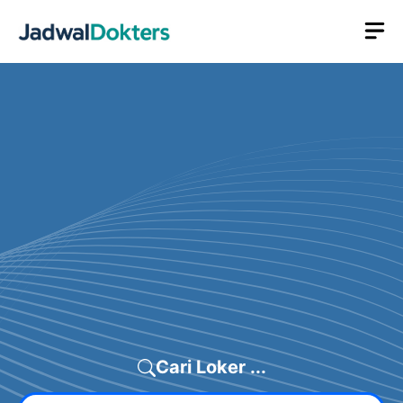
Skip
M
to
content
Cari Loker ...