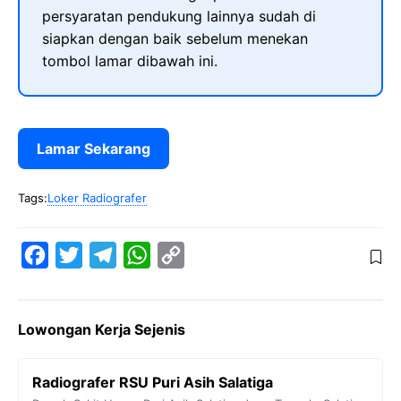
persyaratan pendukung lainnya sudah di
siapkan dengan baik sebelum menekan
tombol lamar dibawah ini.
Lamar Sekarang
Tags:
Loker Radiografer
F
T
T
W
C
a
w
e
h
o
c
i
l
a
p
Lowongan Kerja Sejenis
e
t
e
t
y
b
t
g
s
L
Radiografer RSU Puri Asih Salatiga
o
e
r
A
i