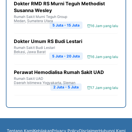
Dokter RMD RS Murni Teguh Methodist
Susanna Wesley
Rumah Sakit Murni Teguh Group
Medan
,
Sumatera Utara
5 Juta - 15 Juta
16 Jam yang lalu
Dokter Umum RS Budi Lestari
Rumah Sakit Budi Lestari
Bekasi
,
Jawa Barat
5 Juta - 20 Juta
16 Jam yang lalu
Perawat Hemodialisa Rumah Sakit UAD
Rumah Sakit UAD
Daerah Istimewa Yogyakarta
,
Sleman
2 Juta - 5 Juta
17 Jam yang lalu
Tentang Kami
Kebijakan
Privacy Policy
Disclaimer
Hubungi Kami