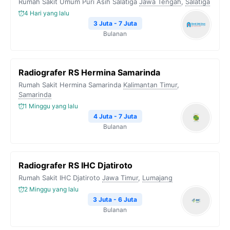
Rumah Sakit Umum Puri Asih Salatiga
Jawa Tengah
,
Salatiga
o
r
a
p
n
4 Hari yang lalu
k
m
p
k
3 Juta - 7 Juta
Bulanan
Radiografer RS Hermina Samarinda
Rumah Sakit Hermina Samarinda
Kalimantan Timur
,
Samarinda
1 Minggu yang lalu
4 Juta - 7 Juta
Bulanan
Radiografer RS IHC Djatiroto
Rumah Sakit IHC Djatiroto
Jawa Timur
,
Lumajang
2 Minggu yang lalu
3 Juta - 6 Juta
Bulanan