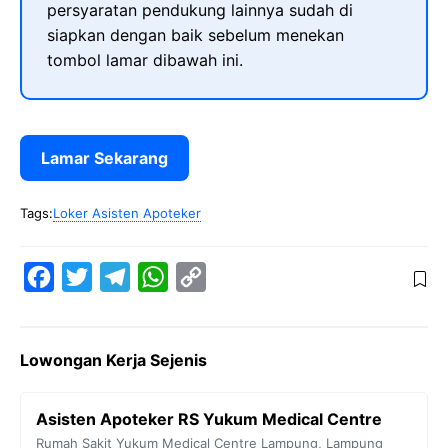
persyaratan pendukung lainnya sudah di
siapkan dengan baik sebelum menekan
tombol lamar dibawah ini.
Lamar Sekarang
Tags:
Loker Asisten Apoteker
F
T
T
W
C
a
w
e
h
o
c
i
l
a
p
Lowongan Kerja Sejenis
e
t
e
t
y
b
t
g
s
L
Asisten Apoteker RS Yukum Medical Centre
o
e
r
A
i
Rumah Sakit Yukum Medical Centre
Lampung
,
Lampung