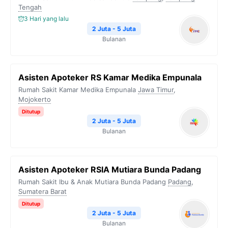
o
r
a
p
n
Tengah
3 Hari yang lalu
k
m
p
k
2 Juta - 5 Juta
Bulanan
Asisten Apoteker RS Kamar Medika Empunala
Rumah Sakit Kamar Medika Empunala
Jawa Timur
,
Mojokerto
Ditutup
2 Juta - 5 Juta
Bulanan
Asisten Apoteker RSIA Mutiara Bunda Padang
Rumah Sakit Ibu & Anak Mutiara Bunda Padang
Padang
,
Sumatera Barat
Ditutup
2 Juta - 5 Juta
Bulanan