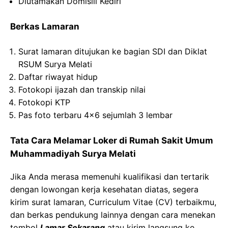
Diutamakan Domisili Kediri
Berkas Lamaran
Surat
lamaran
ditujukan
ke
bagian
SDI dan
Diklat
RSUM Surya
Melati
Daftar
riwayat
hidup
Fotokopi
ijazah dan
transkip
nilai
Fotokopi
KTP
Pas
foto
terbaru
4×6
sejumlah
3
lembar
Tata Cara Melamar Loker di
Rumah Sakit Umum
Muhammadiyah Surya
Melati
Jika Anda merasa memenuhi kualifikasi dan tertarik
dengan lowongan kerja kesehatan diatas, segera
kirim surat lamaran, Curriculum Vitae (CV) terbaikmu,
dan berkas pendukung lainnya dengan cara menekan
tombol
Lamar Sekarang
atau kirim langsung ke