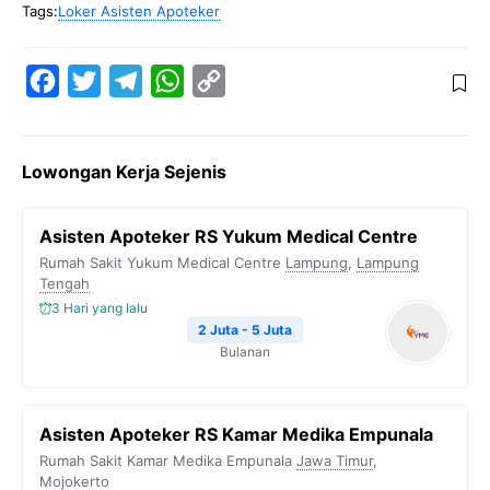
Tags:
Loker Asisten Apoteker
F
T
T
W
C
a
w
e
h
o
c
i
l
a
p
Lowongan Kerja Sejenis
e
t
e
t
y
b
t
g
s
L
Asisten Apoteker RS Yukum Medical Centre
o
e
r
A
i
Rumah Sakit Yukum Medical Centre
Lampung
,
Lampung
o
r
a
p
n
Tengah
3 Hari yang lalu
k
m
p
k
2 Juta - 5 Juta
Bulanan
Asisten Apoteker RS Kamar Medika Empunala
Rumah Sakit Kamar Medika Empunala
Jawa Timur
,
Mojokerto